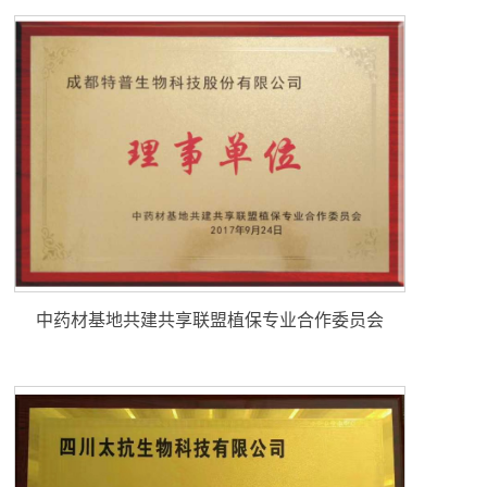
中药材基地共建共享联盟植保专业合作委员会