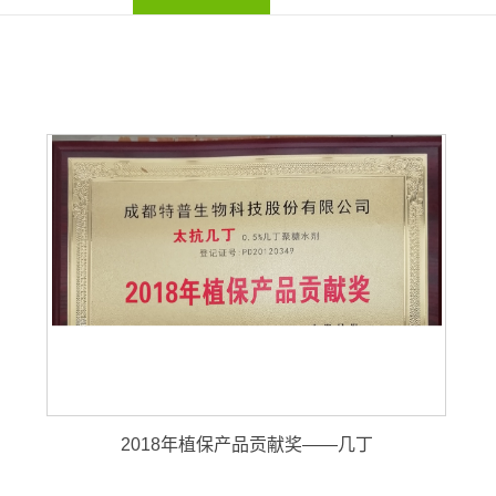
2018年植保产品贡献奖——几丁