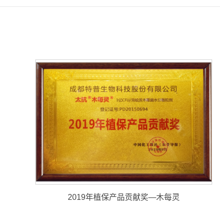
2019年植保产品贡献奖—木每灵