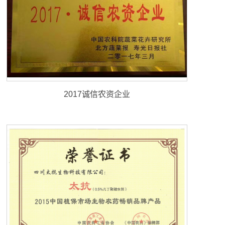
2017诚信农资企业