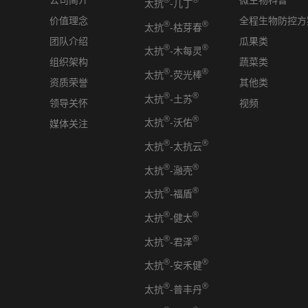
公司简介
微生物科普
太抗
-几丁
价值理念
全程生物防控方
®
®
太抗
-枯芽春
团队介绍
瓜果类
®
®
太抗
-木每灵
组织架构
蔬菜类
®
®
太抗
-荧光棒
资质荣誉
其他类
®
®
太抗
-土苏
领导关怀
视频
®
®
太抗
-沃佑
媒体关注
®
®
太抗
-太抗云
®
®
太抗
-瀜壳
®
®
太抗
-福盾
®
®
太抗
-健太
®
®
太抗
-君泽
®
®
太抗
-安禾健
®
®
太抗
-普丰丹