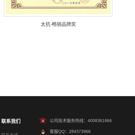
太抗-畅销品牌奖
公司技术服务热线：4008361866
联系我们
客服QQ：284373966