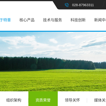
028-87963311
于特普
核心产品
技术与服务
科技创新
新闻中
组织架构
资质荣誉
领导关怀
媒体关