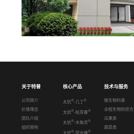
关于特普
核心产品
技术与服务
公司简介
微生物科普
®
®
太抗
-几丁
价值理念
全程生物防控方
®
®
太抗
-枯芽春
团队介绍
瓜果类
®
®
太抗
-木每灵
组织架构
蔬菜类
®
®
太抗
-荧光棒