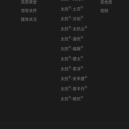
资质荣誉
其他类
®
®
太抗
-土苏
领导关怀
视频
®
®
太抗
-沃佑
媒体关注
®
®
太抗
-太抗云
®
®
太抗
-瀜壳
®
®
太抗
-福盾
®
®
太抗
-健太
®
®
太抗
-君泽
®
®
太抗
-安禾健
®
®
太抗
-普丰丹
®
®
太抗
-根抗